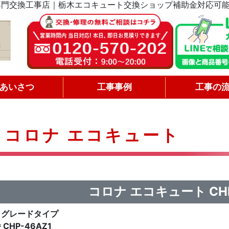
専門交換工事店｜栃木エコキュート交換ショップ補助金対応可
あいさつ
工事事例
工事の
コロナ エコキュート
コロナ エコキュート CHP
イグレードタイプ
 CHP-46AZ1