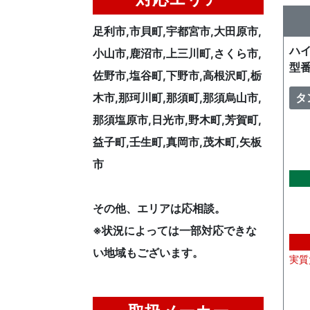
足利市,市貝町,宇都宮市,大田原市,
ハ
小山市,鹿沼市,上三川町,さくら市,
型番
佐野市,塩谷町,下野市,高根沢町,栃
タ
木市,那珂川町,那須町,那須烏山市,
那須塩原市,日光市,野木町,芳賀町,
益子町,壬生町,真岡市,茂木町,矢板
市
その他、エリアは応相談。
※状況によっては一部対応できな
い地域もございます。
実質