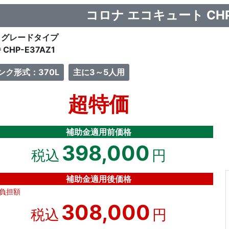
コロナ エコキュート CHP-
イグレードタイプ
 CHP-E37AZ1
ンク形式：370L
主に3～5人用
超特価
補助金適用前価格
398,000
税込
円
補助金適用後価格
負担額
308,000
税込
円