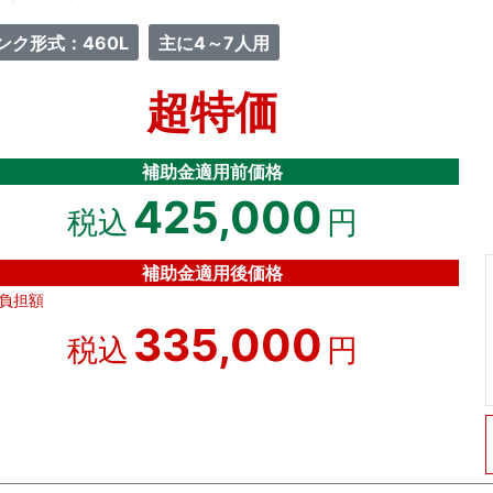
ンク形式：460L
主に4～7人用
超特価
補助金適用前価格
425,000
税込
円
補助金適用後価格
負担額
335,000
税込
円