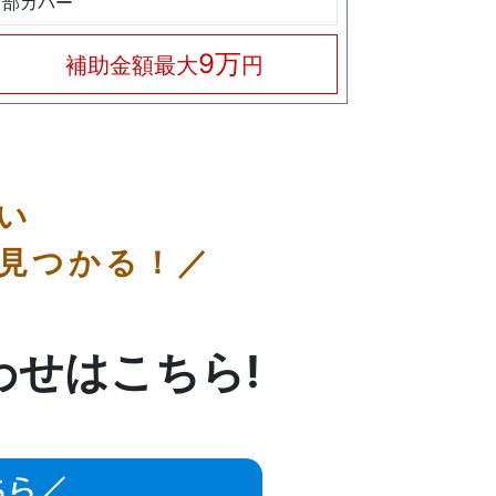
部カバー
9万
補助金額最大
円
い
見つかる！／
わせはこちら!